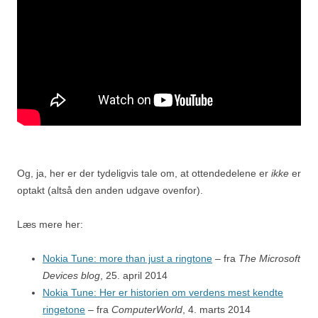
Og, ja, her er der tydeligvis tale om, at ottendedelene er
ikke
er
optakt (altså den anden udgave ovenfor).
Læs mere her:
Nokia Tune: more than just a ringtone
– fra
The Microsoft
Devices blog
, 25. april 2014
Nokia Tune: Her er historien om verdens mest kendte
ringetone
– fra
ComputerWorld
, 4. marts 2014