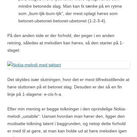
mindre betonede slag. Man kan fx tænke på en rytme
som „bum-tjik-bum-tjik“, der mest oplagt høres som
betonet-ubetonet-betonet-ubetonet (1-2-3-4).
På den anden side er der forhold, der peger i en anden
retning, således at melodien kan høres, så den starter på 1-
slaget:
Det skyldes især slutningen, hvor det er mest tilfredsstillende at
høre sluttonen på et betonet slag. Desuden er der så en fin
linje på 1-slagene: e-cis-h-a.
Efter min mening er begge tolkninger i den oprindelige Nokia-
melodi „ustabile“: Uanset hvordan man hører den, ligger den
modsatte tolkning latent i baggrunden, og netop dette forhold
er med til at gøre, at man kan holde ud at høre melodien igen