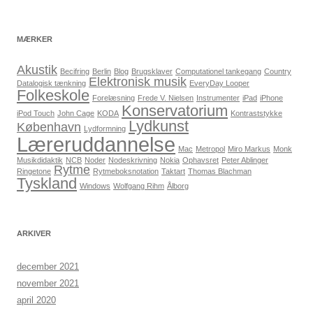
MÆRKER
Akustik
Becifring
Berlin
Blog
Brugsklaver
Computationel tankegang
Country
Elektronisk musik
Datalogisk tænkning
EveryDay Looper
Folkeskole
Forelæsning
Frede V. Nielsen
Instrumenter
iPad
iPhone
Konservatorium
iPod Touch
John Cage
KODA
Kontraststykke
Lydkunst
København
Lydformning
Læreruddannelse
Mac
Metropol
Miro Markus
Monk
Musikdidaktik
NCB
Noder
Nodeskrivning
Nokia
Ophavsret
Peter Ablinger
Rytme
Ringetone
Rytmeboksnotation
Taktart
Thomas Blachman
Tyskland
Windows
Wolfgang Rihm
Ålborg
ARKIVER
december 2021
november 2021
april 2020