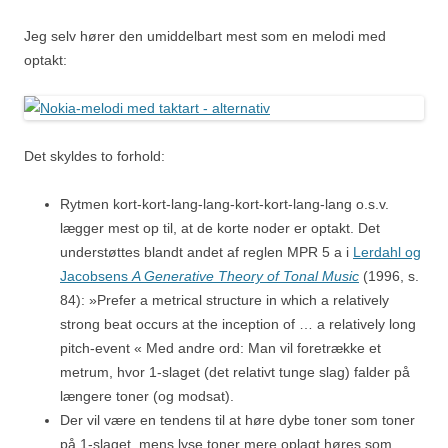
Jeg selv hører den umiddelbart mest som en melodi med
optakt:
Det skyldes to forhold:
Rytmen kort-kort-lang-lang-kort-kort-lang-lang o.s.v.
lægger mest op til, at de korte noder er optakt. Det
understøttes blandt andet af reglen MPR 5 a i
Lerdahl og
Jacobsens
A Generative Theory of Tonal Music
(1996, s.
84): »Prefer a metrical structure in which a relatively
strong beat occurs at the inception of … a relatively long
pitch-event « Med andre ord: Man vil foretrække et
metrum, hvor 1-slaget (det relativt tunge slag) falder på
længere toner (og modsat).
Der vil være en tendens til at høre dybe toner som toner
på 1-slaget, mens lyse toner mere oplagt høres som