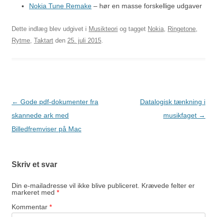
Nokia Tune Remake
– hør en masse forskellige udgaver
Dette indlæg blev udgivet i
Musikteori
og tagget
Nokia
,
Ringetone
,
Rytme
,
Taktart
den
25. juli 2015
.
Indlægsnavigation
←
Gode pdf-dokumenter fra
Datalogisk tænkning i
skannede ark med
musikfaget
→
Billedfremviser på Mac
Skriv et svar
Din e-mailadresse vil ikke blive publiceret.
Krævede felter er
markeret med
*
Kommentar
*