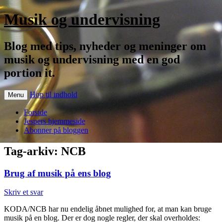
Musik og undervisning
Blog med tips, nyheder og meninger om
musik og undervisning med en god
portion it.
Hop til indhold
Menu
Forside
Jespers hjemmeside
Abonner på bloggen
Tag-arkiv:
NCB
Brug af musik på ens blog
Skriv et svar
KODA/NCB har nu endelig åbnet mulighed for, at man kan bruge
musik på en blog. Der er dog nogle regler, der skal overholdes: