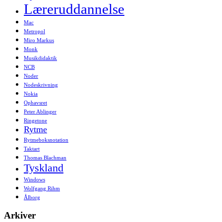
Læreruddannelse
Mac
Metropol
Miro Markus
Monk
Musikdidaktik
NCB
Noder
Nodeskrivning
Nokia
Ophavsret
Peter Ablinger
Ringetone
Rytme
Rytmeboksnotation
Taktart
Thomas Blachman
Tyskland
Windows
Wolfgang Rihm
Ålborg
Arkiver