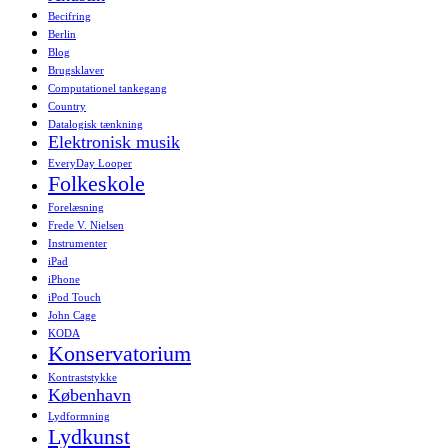
Becifring
Berlin
Blog
Brugsklaver
Computationel tankegang
Country
Datalogisk tænkning
Elektronisk musik
EveryDay Looper
Folkeskole
Forelæsning
Frede V. Nielsen
Instrumenter
iPad
iPhone
iPod Touch
John Cage
KODA
Konservatorium
Kontraststykke
København
Lydformning
Lydkunst