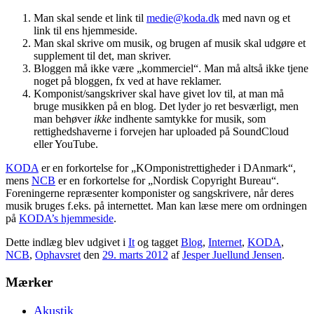
Man skal sende et link til
medie@koda.dk
med navn og et
link til ens hjemmeside.
Man skal skrive om musik, og brugen af musik skal udgøre et
supplement til det, man skriver.
Bloggen må ikke være „kommerciel“. Man må altså ikke tjene
noget på bloggen, fx ved at have reklamer.
Komponist/sangskriver skal have givet lov til, at man må
bruge musikken på en blog. Det lyder jo ret besværligt, men
man behøver
ikke
indhente samtykke for musik, som
rettighedshaverne i forvejen har uploaded på SoundCloud
eller YouTube.
KODA
er en forkortelse for „KOmponistrettigheder i DAnmark“,
mens
NCB
er en forkortelse for „Nordisk Copyright Bureau“.
Foreningerne repræsenter komponister og sangskrivere, når deres
musik bruges f.eks. på internettet. Man kan læse mere om ordningen
på
KODA’s hjemmeside
.
Dette indlæg blev udgivet i
It
og tagget
Blog
,
Internet
,
KODA
,
NCB
,
Ophavsret
den
29. marts 2012
af
Jesper Juellund Jensen
.
Mærker
Akustik