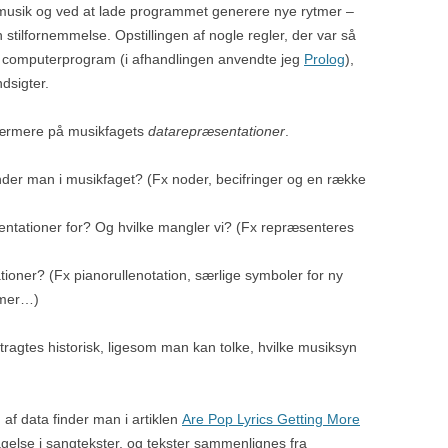
musik og ved at lade programmet generere nye rytmer –
 stilfornemmelse. Opstillingen af nogle regler, der var så
t computerprogram (i afhandlingen anvendte jeg
Prolog
),
ndsigter.
ærmere på musikfagets
datarepræsentationer
.
der man i musikfaget? (Fx noder, becifringer og en række
sentationer for? Og hvilke mangler vi? (Fx repræsenteres
ationer? (Fx pianorullenotation, særlige symboler for ny
umer…)
ragtes historisk, ligesom man kan tolke, hvilke musiksyn
af data finder man i artiklen
Are Pop Lyrics Getting More
agelse i sangtekster, og tekster sammenlignes fra