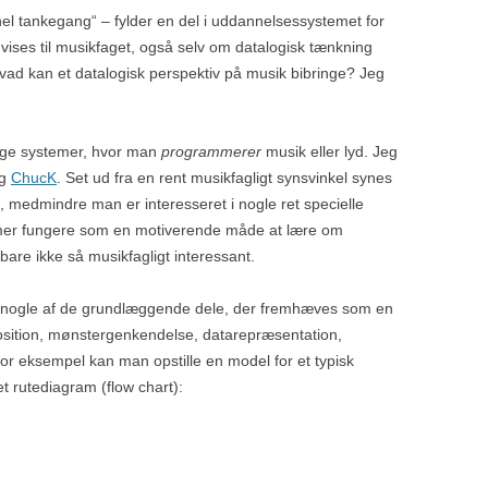
nel tankegang“ – fylder en del i uddannelsessystemet for
nvises til musikfaget, også selv om datalogisk tænkning
hvad kan et datalogisk perspektiv på musik bibringe? Jeg
lige systemer, hvor man
programmerer
musik eller lyd. Jeg
g
ChucK
. Set ud fra en rent musikfagligt synsvinkel synes
, medmindre man er interesseret i nogle ret specielle
mer fungere som en motiverende måde at lære om
– bare ikke så musikfagligt interessant.
å nogle af de grundlæggende dele, der fremhæves som en
sition, mønstergenkendelse, datarepræsentation,
 For eksempel kan man opstille en model for et typisk
t rutediagram (flow chart):