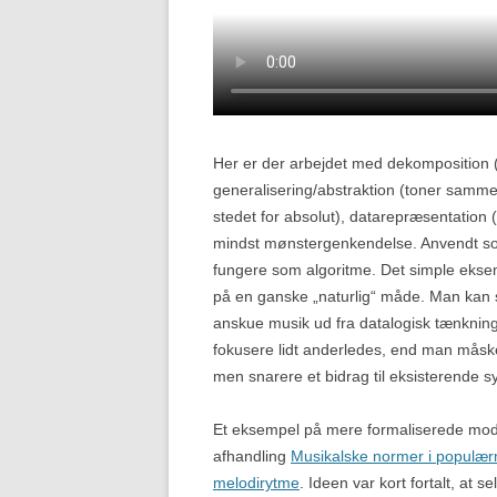
Her er der arbejdet med dekomposition (
generalisering/abstraktion (toner sammenf
stedet for absolut), datarepræsentation (
mindst mønstergenkendelse. Anvendt so
fungere som algoritme. Det simple eksem
på en ganske „naturlig“ måde. Man kan
anskue musik ud fra datalogisk tænkning? 
fokusere lidt anderledes, end man måske 
men snarere et bidrag til eksisterende sy
Et eksempel på mere formaliserede mode
afhandling
Musikalske normer i populær
melodirytme
. Ideen var kort fortalt, at