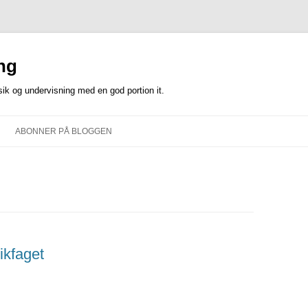
ng
k og undervisning med en god portion it.
Hop
til
ABONNER PÅ BLOGGEN
indhold
ikfaget