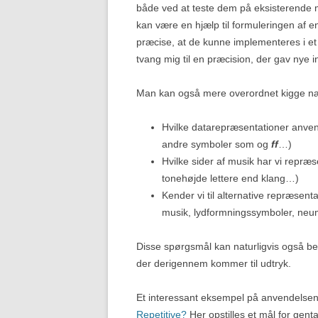
både ved at teste dem på eksisterende 
kan være en hjælp til formuleringen af en
præcise, at de kunne implementeres i e
tvang mig til en præcision, der gav nye i
Man kan også mere overordnet kigge n
Hvilke datarepræsentationer anven
andre symboler som og
ff
…)
Hvilke sider af musik har vi repræ
tonehøjde lettere end klang…)
Kender vi til alternative repræsent
musik, lydformningssymboler, ne
Disse spørgsmål kan naturligvis også bet
der derigennem kommer til udtryk.
Et interessant eksempel på anvendelsen 
Repetitive?
Her opstilles et mål for gent