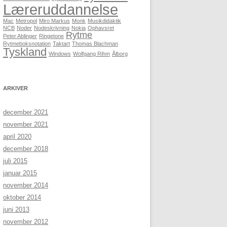
Læreruddannelse
Mac
Metropol
Miro Markus
Monk
Musikdidaktik
NCB
Noder
Nodeskrivning
Nokia
Ophavsret
Rytme
Peter Ablinger
Ringetone
Rytmeboksnotation
Taktart
Thomas Blachman
Tyskland
Windows
Wolfgang Rihm
Ålborg
ARKIVER
december 2021
november 2021
april 2020
december 2018
juli 2015
januar 2015
november 2014
oktober 2014
juni 2013
november 2012