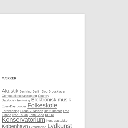
MÆRKER
Akustik
Becifring
Berlin
Blog
Brugsklaver
Computationel tankegang
Country
Elektronisk musik
Datalogisk tænkning
Folkeskole
EveryDay Looper
Forelæsning
Frede V. Nielsen
Instrumenter
iPad
iPhone
iPod Touch
John Cage
KODA
Konservatorium
Kontraststykke
Lydkunst
København
Lydformning