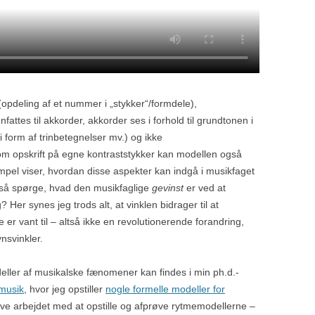
opdeling af et nummer i „stykker“/formdele),
attes til akkorder, akkorder ses i forhold til grundtonen i
i form af trinbetegnelser mv.) og ikke
m opskrift på egne kontraststykker kan modellen også
pel viser, hvordan disse aspekter kan indgå i musikfaget
 så spørge, hvad den musikfaglige
gevinst
er ved at
Her synes jeg trods alt, at vinklen bidrager til at
er vant til – altså ikke en revolutionerende forandring,
nsvinkler.
ller af musikalske fænomener kan findes i min ph.d.-
musik
, hvor jeg opstiller
nogle formelle modeller for
 selve arbejdet med at opstille og afprøve rytmemodellerne –