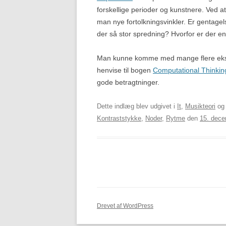
forskellige perioder og kunstnere. Ved a
man nye fortolkningsvinkler. Er gentagels
der så stor spredning? Hvorfor er der en u
Man kunne komme med mange flere eksem
henvise til bogen
Computational Thinkin
gode betragtninger.
Dette indlæg blev udgivet i
It
,
Musikteori
og 
Kontraststykke
,
Noder
,
Rytme
den
15. dec
Drevet af WordPress