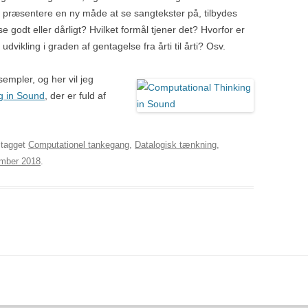
t præsentere en ny måde at se sangtekster på, tilbydes
e godt eller dårligt? Hvilket formål tjener det? Hvorfor er
dvikling i graden af gentagelse fra årti til årti? Osv.
pler, og her vil jeg
g in Sound
, der er fuld af
tagget
Computationel tankegang
,
Datalogisk tænkning
,
ember 2018
.