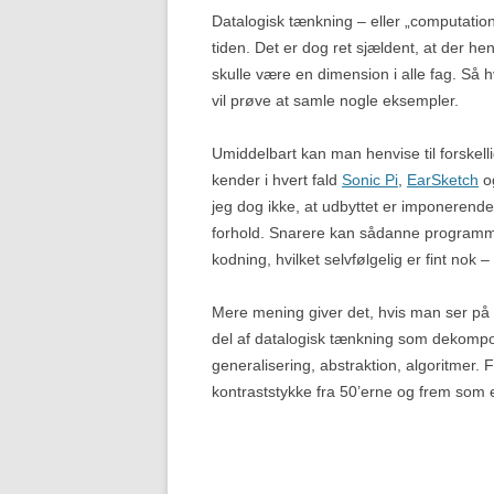
Datalogisk tænkning – eller „computatio
tiden. Det er dog ret sjældent, at der he
skulle være en dimension i alle fag. Så 
vil prøve at samle nogle eksempler.
Umiddelbart kan man henvise til forskel
kender i hvert fald
Sonic Pi
,
EarSketch
o
jeg dog ikke, at udbyttet er imponerende
forhold. Snarere kan sådanne program
kodning, hvilket selvfølgelig er fint nok 
Mere mening giver det, hvis man ser p
del af datalogisk tænkning som dekompo
generalisering, abstraktion, algoritmer.
kontraststykke fra 50’erne og frem som e